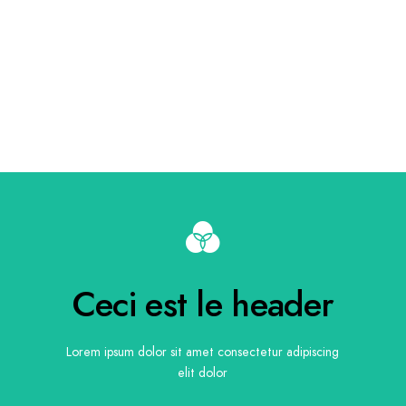
Button
Ceci est le header
elit dolor
Lorem ipsum dolor sit amet consectetur adipiscing
Ceci est le header
Lorem ipsum dolor sit amet consectetur adipiscing
elit dolor