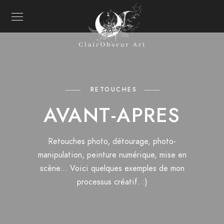
RETOUCHES
AVANT-APRES
Retouches photo, détourage, photo-
manipulation, peinture numérique, mise en
scène... Voici quelques exemples de mon
processus créatif. :)