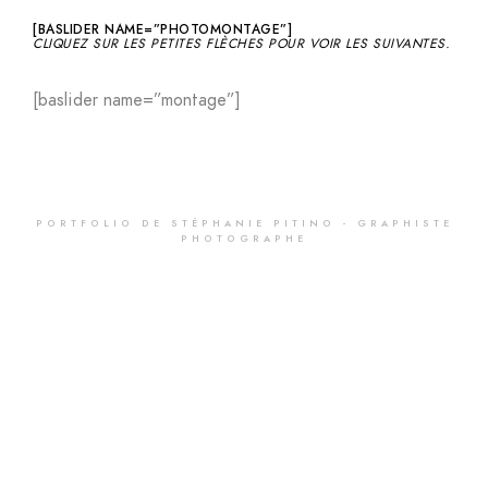
[BASLIDER NAME=”PHOTOMONTAGE”]
CLIQUEZ SUR LES PETITES FLÈCHES POUR VOIR LES SUIVANTES.
[baslider name=”montage”]
PORTFOLIO DE STÉPHANIE PITINO - GRAPHISTE
PHOTOGRAPHE