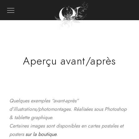
Aperçu avant/après
Quelques exemples “avant-après”
d’illustrations/photomontages. Réalisées sous Photoshop
& tablette graphique.
Certaines images sont disponibles en cartes postales et
posters
sur la boutique
.