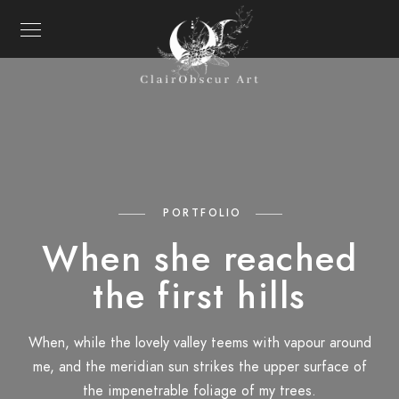
PORTFOLIO
When she reached
the first hills
When, while the lovely valley teems with vapour around
me, and the meridian sun strikes the upper surface of
the impenetrable foliage of my trees.