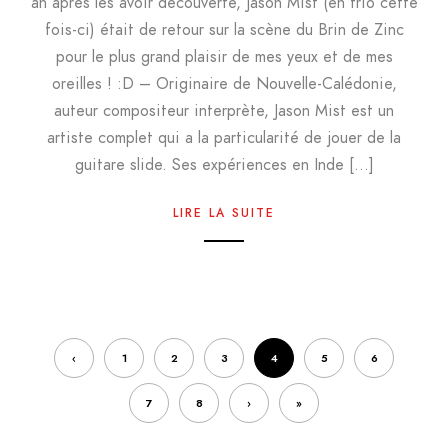
an après les avoir découverte, Jason Mist (en trio cette
fois-ci) était de retour sur la scène du Brin de Zinc
pour le plus grand plaisir de mes yeux et de mes
oreilles ! :D – Originaire de Nouvelle-Calédonie,
auteur compositeur interprète, Jason Mist est un
artiste complet qui a la particularité de jouer de la
guitare slide. Ses expériences en Inde […]
LIRE LA SUITE
‹
1
2
3
4
5
6
7
8
›
»