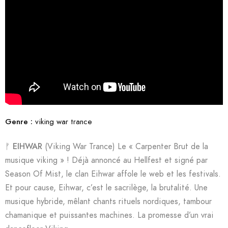
Genre :
viking war trance
ᚠ
EIHWAR
(Viking War Trance) Le « Carpenter Brut de la
musique viking » ! Déjà annoncé au Hellfest et signé par
Season Of Mist, le clan Eihwar affole le web et les festivals.
Et pour cause, Eihwar, c’est le sacrilège, la brutalité. Une
musique hybride, mêlant chants rituels nordiques, tambour
chamanique et puissantes machines. La promesse d’un vrai