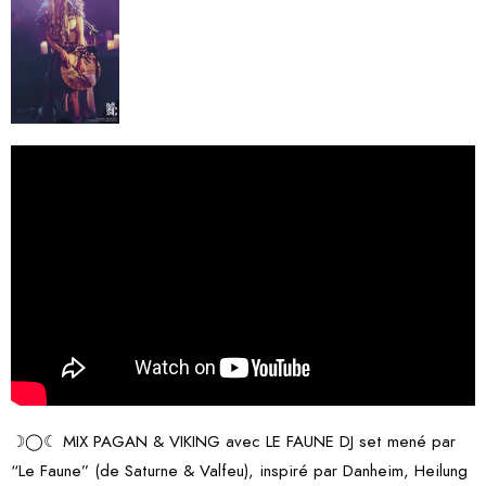
☽◯☾ MIX PAGAN & VIKING avec LE FAUNE DJ set mené par
“Le Faune” (de Saturne & Valfeu), inspiré par Danheim, Heilung