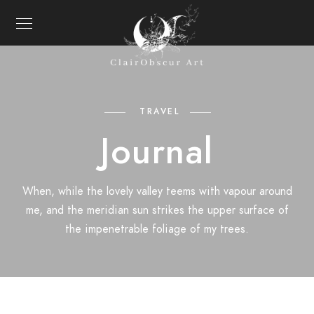
TRAVEL
Journal
When, while the lovely valley teems with vapour around
me, and the meridian sun strikes the upper surface of
the impenetrable foliage of my trees.