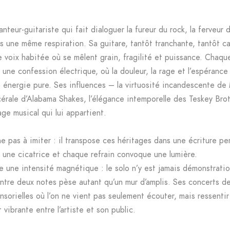
nteur-guitariste qui fait dialoguer la fureur du rock, la ferveur 
ns une même respiration. Sa guitare, tantôt tranchante, tantôt c
e voix habitée où se mêlent grain, fragilité et puissance. Chaq
une confession électrique, où la douleur, la rage et l’espérance
énergie pure. Ses influences – la virtuosité incandescente de
cérale d’Alabama Shakes, l’élégance intemporelle des Teskey Bro
age musical qui lui appartient.
 pas à imiter : il transpose ces héritages dans une écriture per
 une cicatrice et chaque refrain convoque une lumière.
ie une intensité magnétique : le solo n’y est jamais démonstratio
 entre deux notes pèse autant qu’un mur d’amplis. Ses concerts d
sorielles où l’on ne vient pas seulement écouter, mais ressenti
vibrante entre l’artiste et son public.