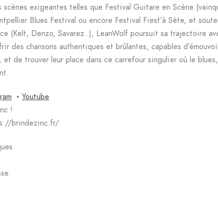
s scènes exigeantes telles que Festival Guitare en Scène (vainq
tpellier Blues Festival ou encore Festival Fiest’à Sète, et sout
e (Kelt, Denzo, Savarez..), LeanWolf poursuit sa trajectoire a
ffrir des chansons authentiques et brûlantes, capables d’émouvoi
, et de trouver leur place dans ce carrefour singulier où le blues,
nt.
gram
•
Youtube
nc !
s://brindezinc.fr/
ques
sse