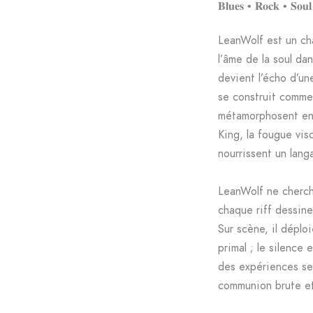
𝐁𝐥𝐮𝐞𝐬 • 𝐑𝐨𝐜𝐤 • 𝐒𝐨𝐮𝐥
LeanWolf est un cha
l’âme de la soul da
devient l’écho d’un
se construit comme 
métamorphosent en 
King, la fougue vis
nourrissent un lang
LeanWolf ne cherche
chaque riff dessine
Sur scène, il déplo
primal ; le silence
des expériences sen
communion brute et 