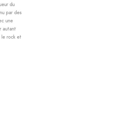
ueur du
enu par des
vec une
r autant
 le rock et