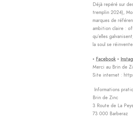
Déjà repéré sur de
tremplin 2024), Mon
marques de référenc
ambition claire : o
qu’elles galvanisent
la soul se réinvente
•
Facebook
•
Insta
Merci au Brin de Zi
Site internet : http
Informations prati
Brin de Zinc
3 Route de La Pey
73 000 Barberaz