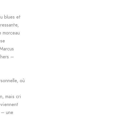
du blues et
aressante,
ue morceau
 se
 Marcus
thers –
sonnelle, où
n, mais cri
eviennent
r – une