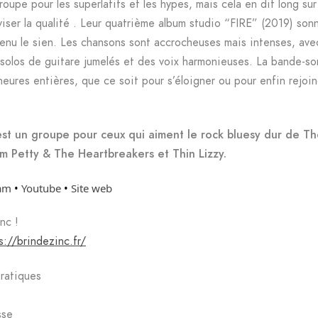
roupe pour les superlatifs et les hypes, mais cela en dit long sur 
iser la qualité . Leur quatrième album studio “FIRE” (2019) so
venu le sien. Les chansons sont accrocheuses mais intenses, av
solos de guitare jumelés et des voix harmonieuses. La bande-so
eures entières, que ce soit pour s’éloigner ou pour enfin rejoi
 est un groupe pour ceux qui aiment le rock bluesy dur de T
m Petty & The Heartbreakers et Thin Lizzy.
ram
•
Youtube
•
Site web
nc !
s://brindezinc.fr/
ratiques
sse