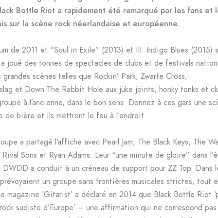
ack Bottle Riot a rapidement été remarqué par les fans et l
is sur la scène rock néerlandaise et européenne.
um de 2011 et “Soul in Exile” (2013) et III: Indigo Blues (2015) 
a joué des tonnes de spectacles de clubs et de festivals nation
 grandes scènes telles que Rockin’ Park, Zwarte Cross,
lag et Down The Rabbit Hole aux juke joints, honky tonks et cl
groupe à l’ancienne, dans le bon sens. Donnez à ces gars une sc
 de bière et ils mettront le feu à l’endroit.
groupe a partagé l’affiche avec Pearl Jam, The Black Keys, The W
 Rival Sons et Ryan Adams. Leur “une minute de gloire” dans l’
le DWDD a conduit à un créneau de support pour ZZ Top. Dans le
prévoyaient un groupe sans frontières musicales strictes, tout e
Le magazine ‘Gitarist’ a déclaré en 2014 que Black Bottle Riot ‘
rock sudiste d’Europe’ – une affirmation qui ne correspond pas 