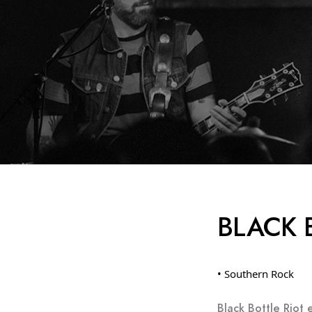
BLACK 
• Southern Rock
Black Bottle Riot 