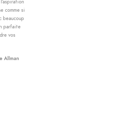
l’aspiration
nne comme si
ec beaucoup
n parfaite
ndre vos
he Allman