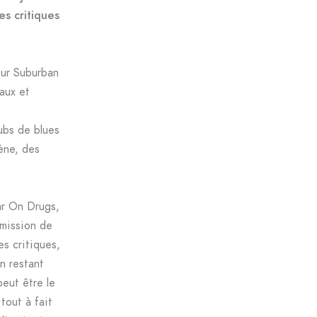
es critiques
sur Suburban
aux et
ubs de blues
ène, des
ar On Drugs,
émission de
s critiques,
n restant
peut être le
tout à fait