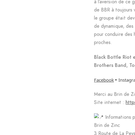
à l’aversion de ce g
de BBR à toujours v
le groupe était de
de dynamique, des 
pour conduire des h
proches.
Black Bottle Riot
Brothers Band, To
Facebook
•
Instag
Merci au Brin de Zi
Site internet :
http
Informations p
Brin de Zinc
3 Route de La Pey