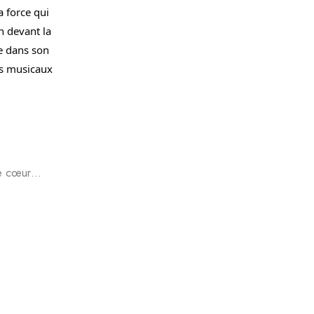
a force qui
n devant la
te dans son
es musicaux
de cœur…