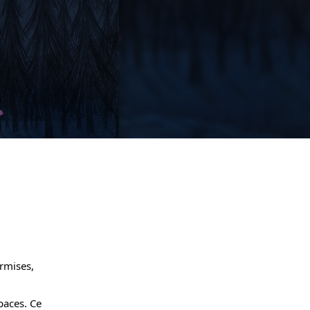
ermises,
paces. Ce