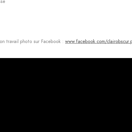
sse
on travail photo sur Facebook :
www.facebook.com/clairobscur.