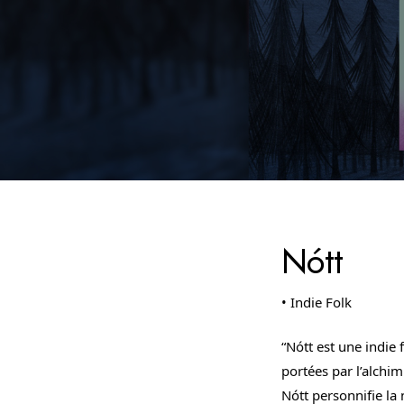
Nótt
•
Indie Folk
“Nótt est une indie 
portées par l’alchi
Nótt personnifie la