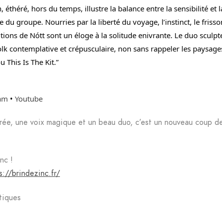
éthéré, hors du temps, illustre la balance entre la sensibilité et l
 du groupe. Nourries par la liberté du voyage, l’instinct, le frisso
tions de Nótt sont un éloge à la solitude enivrante. Le duo sculp
folk contemplative et crépusculaire, non sans rappeler les paysag
 This Is The Kit.”
ram
•
Youtube
rée, une voix magique et un beau duo, c’est un nouveau coup 
nc !
s://brindezinc.fr/
tiques