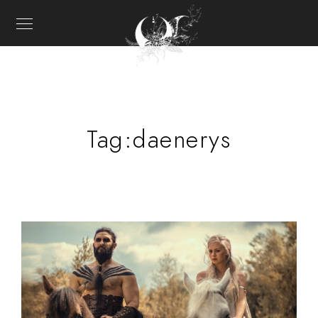
Tag:
daenerys