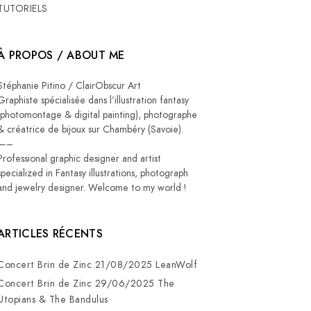
TUTORIELS
À PROPOS / ABOUT ME
Stéphanie Pitino / ClairObscur Art
Graphiste spécialisée dans l’illustration fantasy
(photomontage & digital painting), photographe
& créatrice de bijoux sur Chambéry (Savoie).
—–
Professional graphic designer and artist
specialized in Fantasy illustrations, photograph
and jewelry designer. Welcome to my world !
ARTICLES RÉCENTS
Concert Brin de Zinc 21/08/2025 LeanWolf
Concert Brin de Zinc 29/06/2025 The
Utopians & The Bandulus