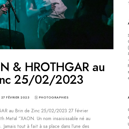
ON & HROTHGAR au
Zinc 25/02/2023
27 FÉVRIER 2023
PHOTOGRAPHIES
 au Brin de Zinc 25/02/2023 27 février
 Metal “XAON. Un nom insaisissable né au
 Jamais tout à fait à sa place dans l’une des