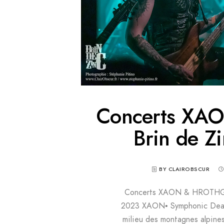
Concerts XA
Brin de 
BY CLAIROBSCUR
Concerts XAON & HROTHGAR
2023 XAON• Symphonic Death
milieu des montagnes alpines.