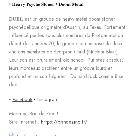
• 𝐇𝐞𝐚𝐯𝐲 𝐏𝐬𝐲𝐜𝐡𝐞 𝐒𝐭𝐨𝐧𝐞𝐫 • 𝐃𝐨𝐨𝐦 𝐌𝐞𝐭𝐚𝐥
𝐃𝐔𝐄𝐋 est un groupe de heavy metal doom stoner
psychédélique originaire d’Austin, au Texas. Fortement
influencé par les sons plus sombres du Proto-metal du
début des années 70, le groupe se compose de deux
anciens membres de Scorpion Child (Nuclear Blast).
Leur son est brutalement old school. Puristes absolus,
leurs morceaux oscillent entre un groove lourd et
profond et un son fulgurant. Du hard rock comme il se
doit !
•
Facebook
•
Instagram
Merci au Brin de Zinc !
Site internet :
https://brindezinc.fr/