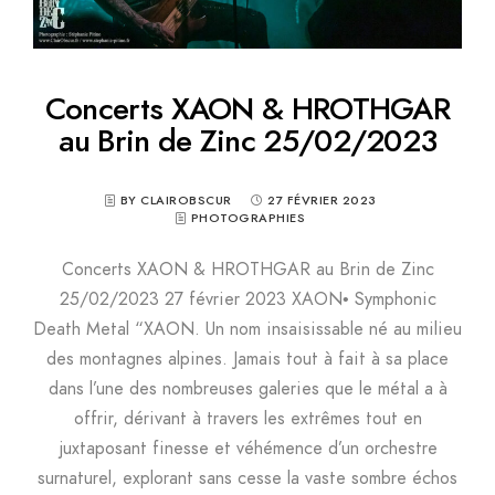
Concerts XAON & HROTHGAR
au Brin de Zinc 25/02/2023
BY CLAIROBSCUR
27 FÉVRIER 2023
PHOTOGRAPHIES
Concerts XAON & HROTHGAR au Brin de Zinc
25/02/2023 27 février 2023 XAON• Symphonic
Death Metal “XAON. Un nom insaisissable né au milieu
des montagnes alpines. Jamais tout à fait à sa place
dans l’une des nombreuses galeries que le métal a à
offrir, dérivant à travers les extrêmes tout en
juxtaposant finesse et véhémence d’un orchestre
surnaturel, explorant sans cesse la vaste sombre échos