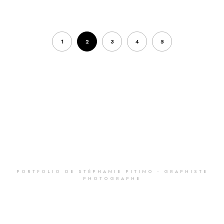
1
2
3
4
5
PORTFOLIO DE STÉPHANIE PITINO - GRAPHISTE
PHOTOGRAPHE